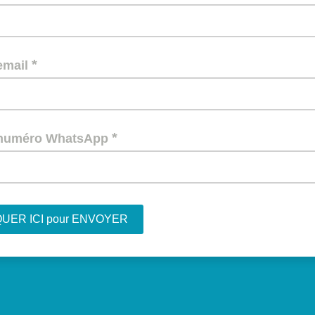
*
email
*
 numéro WhatsApp